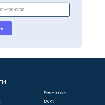
ть
ги
Консультация
ия
МСKТ