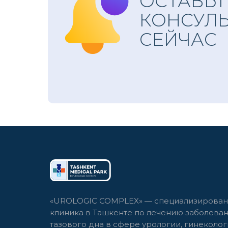
ОСТАВЬТ
КОНСУЛ
СЕЙЧАС
«UROLOGIC COMPLEX» — специализирован
клиника в Ташкенте по лечению заболева
тазового дна в сфере урологии, гинеколог