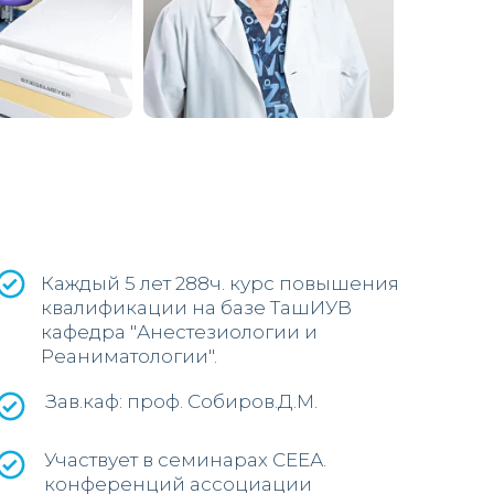
Каждый 5 лет 288ч. курс повышения
квалификации на базе ТашИУВ
кафедра "Анестезиологии и
Реаниматологии".
Зав.каф: проф. Собиров.Д.М.
Участвует в семинарах СЕЕА.
конференций ассоциации