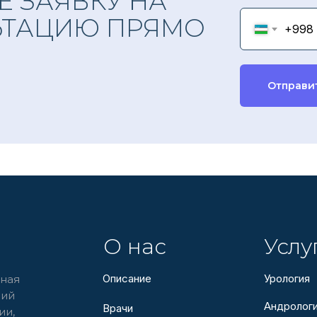
Е ЗАЯВКУ НА
ЬТАЦИЮ ПРЯМО
+998
Отправи
О нас
Услу
Описание
Урология
ная
ний
Андролог
Врачи
ии,