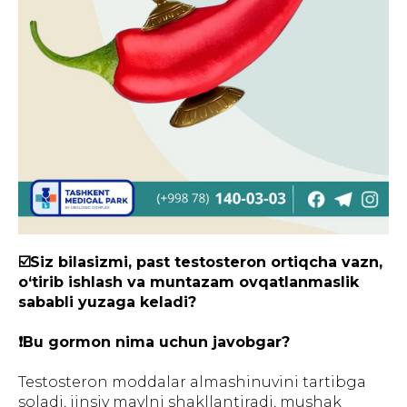
☑️Siz bilasizmi, past testosteron ortiqcha vazn,
o‘tirib ishlash va muntazam ovqatlanmaslik
sababli yuzaga keladi?
❗️Bu gormon nima uchun javobgar?
Testosteron moddalar almashinuvini tartibga
soladi, jinsiy maylni shakllantiradi, mushak