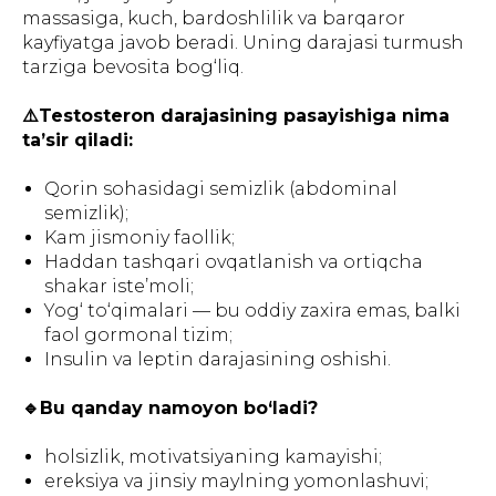
massasiga, kuch, bardoshlilik va barqaror
kayfiyatga javob beradi. Uning darajasi turmush
tarziga bevosita bog‘liq.
⚠️Testosteron darajasining pasayishiga nima
ta’sir qiladi:
Qorin sohasidagi semizlik (abdominal
semizlik);
Kam jismoniy faollik;
Haddan tashqari ovqatlanish va ortiqcha
shakar iste’moli;
Yog‘ to‘qimalari — bu oddiy zaxira emas, balki
faol gormonal tizim;
Insulin va leptin darajasining oshishi.
🔹Bu qanday namoyon bo‘ladi?
holsizlik, motivatsiyaning kamayishi;
ereksiya va jinsiy maylning yomonlashuvi;