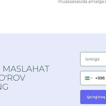
muassasasida amalga o
 MASLAHAT
O'ROV
+998
NG
Qo’ng’iroq