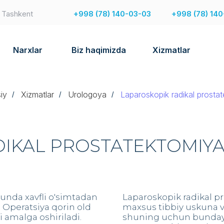
7 Tashkent
+998 (78) 140-03-03
+998 (78) 140
Narxlar
Biz haqimizda
Xizmatlar
iy
Xizmatlar
Urologoya
Laparoskopik radikal prosta
/
/
/
DIKAL PROSTATEKTOMIY
, unda xavfli o'simtadan
Laparoskopik radikal p
. Operatsiya qorin old
maxsus tibbiy uskuna va
 amalga oshiriladi.
shuning uchun bunday t