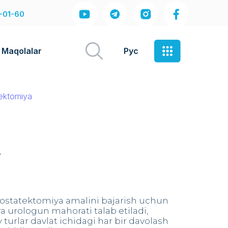
-01-60
Maqolalar
Рус
tektomiya
A
rostatеktomiya amalini bajarish uchun
 urologun mahorati talab etiladi,
urlar davlat ichidagi har bir davolash