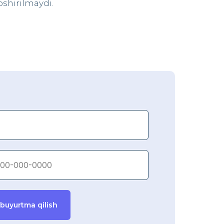
shirilmaydi.
 buyurtma qilish