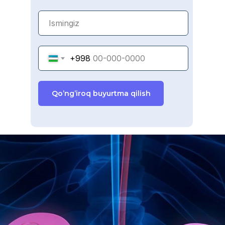
+998
Qo’ng’iroq buyurtma qilish