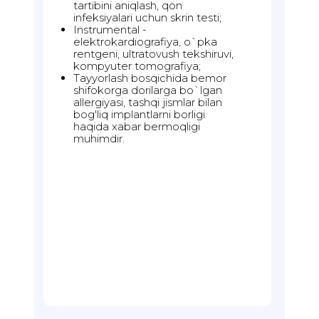
tartibini aniqlash, qon
infeksiyalari uchun skrin testi;
Instrumental -
elektrokardiografiya, o`pka
rentgeni, ultratovush tekshiruvi,
kompyuter tomografiya;
Tayyorlash bosqichida bemor
shifokorga dorilarga bo`lgan
allergiyasi, tashqi jismlar bilan
bog'liq implantlarni borligi
haqida xabar bermoqligi
muhimdir.