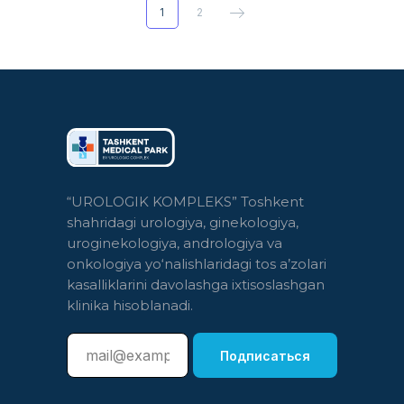
1
2
“UROLOGIK KOMPLEKS” Toshkent
shahridagi urologiya, ginekologiya,
uroginekologiya, andrologiya va
onkologiya yo‘nalishlaridagi tos a’zolari
kasalliklarini davolashga ixtisoslashgan
klinika hisoblanadi.
Подписаться