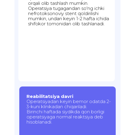
orqali olib tashlash mumkin.
Operatsiya tugagandan so'ng ichki
nefrotoksonoviy stent qoldirilishi
mumkin, undan keyin 1-2 hafta ichida
shifokor tomonidan olib tashlanadi.
Reabilitatsiya davri
Operatsiyadan keyin bemor odatda 2-
3-kuni klinikadan chiqariladi.
Birinchi haftada siydikda qon borligi
operatsiyaga normal reaktsiya deb
hisoblanadi.