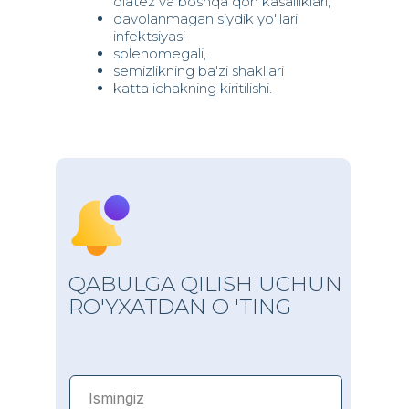
diatez va boshqa qon kasalliklari;
davolanmagan siydik yo'llari
infektsiyasi
splenomegali,
semizlikning ba'zi shakllari
katta ichakning kiritilishi.
QABULGA QILISH UCHUN
RO'YXATDAN O 'TING