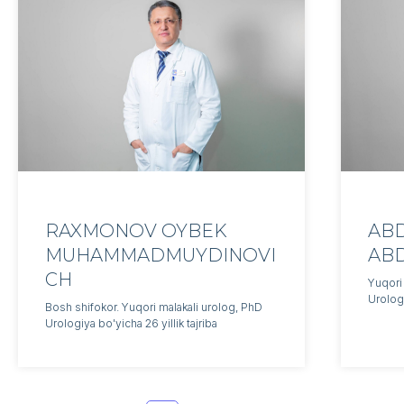
RAXMONOV OYBEK
AB
MUHAMMADMUYDINOVI
AB
CH
Yuqori
Urologi
Bosh shifokor. Yuqori malakali urolog, PhD
Urologiya bo'yicha 26 yillik tajriba