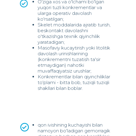
O'ziga xos va o'lchami bo'lgan
yuqori tuzli konkrementlar va
ularga operativ davolash
ko'rsatilgan;
Skelet moddalarida ajratib turish,
beskontakt davolashni
o'tkazishga texnik qiyinchilik
yaratadigan;
Masofaviy kucaytirish yoki litolitik
davolash urinishlarining
(konkrementni tuzatish ta'sir
etmaydigan) nahotki
muvaffaqiyatsiz urushlar;
Konkrementlar bilan qiyinchiliklar
to'plami - bitta bob, tuziqli tuziqli
shakllari bilan boblar.
qon ivishining kuchayishi bilan
namoyon bo'ladigan gemorragik