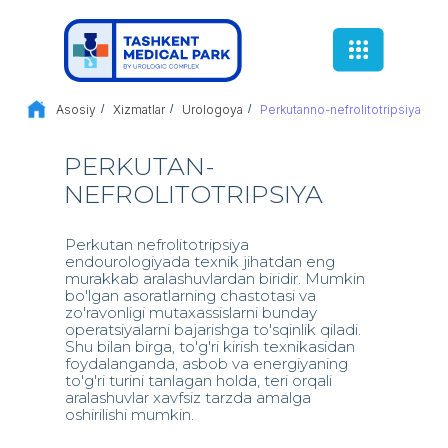
Asosiy
/
Xizmatlar
/
Urologoya
/
Perkutanno-nefrolitotripsiya
PERKUTAN-
NEFROLITOTRIPSIYA
Perkutan nefrolitotripsiya
endourologiyada texnik jihatdan eng
murakkab aralashuvlardan biridir. Mumkin
bo'lgan asoratlarning chastotasi va
zo'ravonligi mutaxassislarni bunday
operatsiyalarni bajarishga to'sqinlik qiladi.
Shu bilan birga, to'g'ri kirish texnikasidan
foydalanganda, asbob va energiyaning
to'g'ri turini tanlagan holda, teri orqali
aralashuvlar xavfsiz tarzda amalga
oshirilishi mumkin.