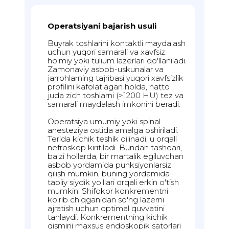
Operatsiyani bajarish usuli
Buyrak toshlarini kontaktli maydalash
uchun yuqori samarali va xavfsiz
holmiy yoki tulium lazerlari qo'llaniladi.
Zamonaviy asbob-uskunalar va
jarrohlarning tajribasi yuqori xavfsizlik
profilini kafolatlagan holda, hatto
juda zich toshlarni (>1200 HU) tez va
samarali maydalash imkonini beradi.
Operatsiya umumiy yoki spinal
anesteziya ostida amalga oshiriladi.
Terida kichik teshik qilinadi, u orqali
nefroskop kiritiladi. Bundan tashqari,
ba'zi hollarda, bir martalik egiluvchan
asbob yordamida punksiyonlarsiz
qilish mumkin, buning yordamida
tabiiy siydik yo'llari orqali erkin o'tish
mumkin. Shifokor konkrementni
ko'rib chiqganidan so'ng lazerni
ajratish uchun optimal quvvatini
tanlaydi. Konkrementning kichik
qismini maxsus endoskopik satorlari