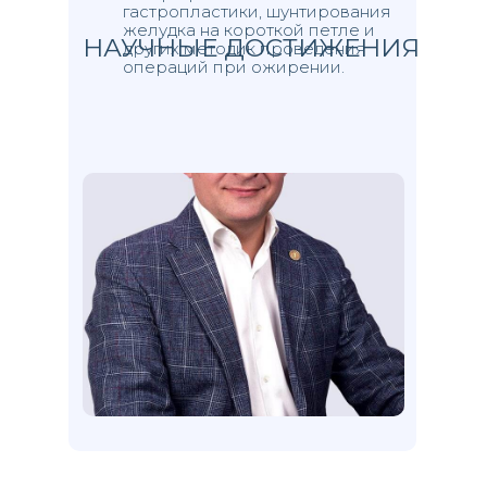
гастропластики, шунтирования
желудка на короткой петле и
НАУЧНЫЕ ДОСТИЖЕНИЯ
других методик проведения
операций при ожирении.