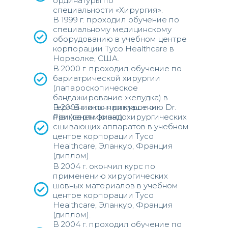
ординатуры по
специальности «Хирургия».
В 1999 г. проходил обучение по
специальному медицинскому
оборудованию в учебном центре
корпорации Tyco Healthcare в
Норволке, США.
В 2000 г. проходил обучение по
бариатрической хирургии
(лапароскопическое
бандажирование желудка) в
В 2003 г. окончил курс по
Германии по приглашению Dr.
применению эндохирургических
Pier (сертификат).
сшивающих аппаратов в учебном
центре корпорации Tyco
Healthcare, Эланкур, Франция
(диплом).
В 2004 г. окончил курс по
применению хирургических
шовных материалов в учебном
центре корпорации Tyco
Healthcare, Эланкур, Франция
(диплом).
В 2004 г. проходил обучение по